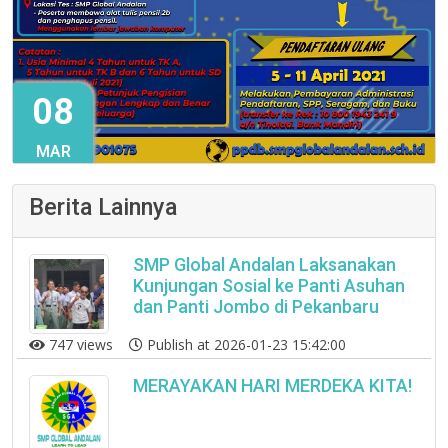
08
MAR
Berita Lainnya
SMP Global Andalan Laksanakan
Kunjungan Sosial ke Panti Asuhan
dan Panti Jombo di Pekanbaru
747 views
Publish at 2026-01-23 15:42:00
MERAYAKAN HARI MERDEKA KITA!